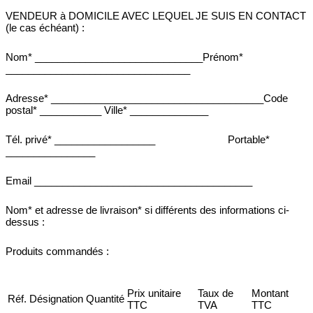
VENDEUR à DOMICILE AVEC LEQUEL JE SUIS EN CONTACT
(le cas échéant) :
Nom* ______________________________Prénom*
_________________________________
Adresse* ______________________________________Code
postal* ___________ Ville* ______________
Tél. privé* __________________
Portable*
________________
Email _______________________________________
Nom* et adresse de livraison* si différents des informations ci-
dessus :
Produits commandés :
Prix unitaire
Taux de
Montant
Réf.
Désignation
Quantité
TTC
TVA
TTC