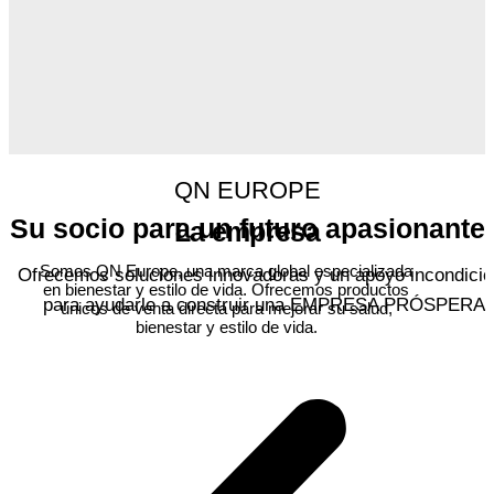
QN EUROPE
Su socio para un futuro apasionante
La empresa
Somos QN Europe, una marca global especializada
Ofrecemos soluciones innovadoras y un apoyo incondicio
en bienestar y estilo de vida. Ofrecemos productos
para ayudarle a construir una EMPRESA PRÓSPERA.
únicos de venta directa para mejorar su salud,
bienestar y estilo de vida.